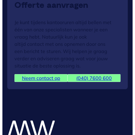
Offerte aanvragen
Je kunt tijdens kantooruren altijd bellen met
één van onze specialisten wanneer je een
vraag hebt. Natuurlijk kun je ook
altijd contact met ons opnemen door ons
een bericht te sturen. Wij helpen je graag
verder en adviseren graag wat voor jouw
situatie de beste oplossing is.
Neem contact op
(040) 7600 600