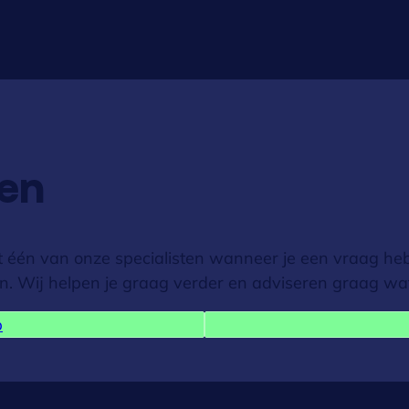
gen
et één van onze specialisten wanneer je een vraag hebt.
. Wij helpen je graag verder en adviseren graag wat v
p