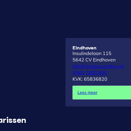
Eindhoven
Insulindelaan 115
5642 CV Eindhoven
Info@markswachters.nl
(040) 7600 600
KVK: 65836820
Lees meer
arissen