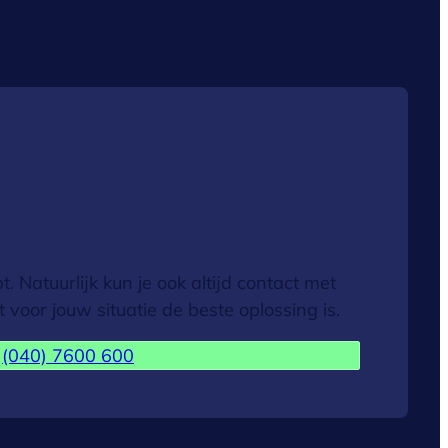
 Natuurlijk kun je ook altijd contact met
oor jouw situatie de beste oplossing is.
(040) 7600 600