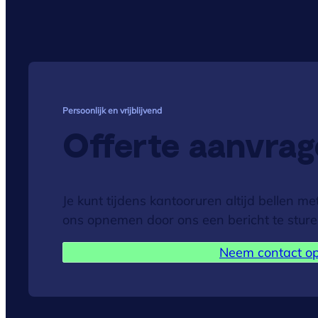
Persoonlijk en vrijblijvend
Offerte aanvra
Je kunt tijdens kantooruren altijd bellen m
ons opnemen door ons een bericht te sturen
Neem contact o