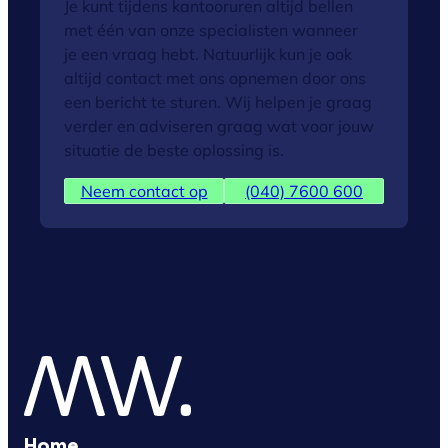
Je kunt tijdens kantooruren altijd bellen
met één van onze specialisten wanneer
je een vraag hebt. Natuurlijk kun je ook
altijd contact met ons opnemen door ons
een bericht te sturen. Wij helpen je graag
verder en adviseren graag wat voor jouw
situatie de beste oplossing is.
Neem contact op
(040) 7600 600
Home